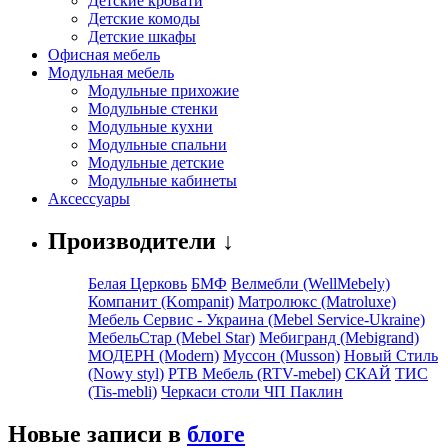
Детские кровати
Детские комоды
Детские шкафы
Офисная мебель
Модульная мебель
Модульные прихожие
Модульные стенки
Модульные кухни
Модульные спальни
Модульные детские
Модульные кабинеты
Аксессуары
Производители ↓
Белая Церковь
БМФ
Велмебли (WellMebely)
Компанит (Kompanit)
Матролюкс (Matroluxe)
Мебель Сервис - Украина (Mebel Service-Ukraine)
МебельСтар (Mebel Star)
Мебигранд (Mebigrand)
МОДЕРН (Modern)
Муссон (Musson)
Новый Стиль
(Nowy styl)
РТВ Мебель (RTV-mebel)
СКАЙ
ТИС
(Tis-mebli)
Черкаси столи ЧП Паклин
Новые записи в
блоге