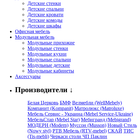
Детские стенки
Детские спальни
Детские кровати
Детские комоды
Детские шкафы
Офисная мебель
Модульная мебель
Модульные прихожие
Модульные стенки
Модульные кухни
Модульные спальни
Модульные детские
Модульные кабинеты
Аксессуары
Производители ↓
Белая Церковь
БМФ
Велмебли (WellMebely)
Компанит (Kompanit)
Матролюкс (Matroluxe)
Мебель Сервис - Украина (Mebel Service-Ukraine)
МебельСтар (Mebel Star)
Мебигранд (Mebigrand)
МОДЕРН (Modern)
Муссон (Musson)
Новый Стиль
(Nowy styl)
РТВ Мебель (RTV-mebel)
СКАЙ
ТИС
(Tis-mebli)
Черкаси столи ЧП Паклин