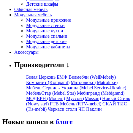
Детские шкафы
Офисная мебель
Модульная мебель
Модульные прихожие
Модульные стенки
Модульные кухни
Модульные спальни
Модульные детские
Модульные кабинеты
Аксессуары
Производители ↓
Белая Церковь
БМФ
Велмебли (WellMebely)
Компанит (Kompanit)
Матролюкс (Matroluxe)
Мебель Сервис - Украина (Mebel Service-Ukraine)
МебельСтар (Mebel Star)
Мебигранд (Mebigrand)
МОДЕРН (Modern)
Муссон (Musson)
Новый Стиль
(Nowy styl)
РТВ Мебель (RTV-mebel)
СКАЙ
ТИС
(Tis-mebli)
Черкаси столи ЧП Паклин
Новые записи в
блоге