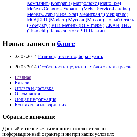
Компанит (Kompanit)
Матролюкс (Matroluxe)
Мебель Сервис - Украина (Mebel Service-Ukraine)
МебельСтар (Mebel Star)
Мебигранд (Mebigrand)
МОДЕРН (Modern)
Муссон (Musson)
Новый Стиль
(Nowy styl)
РТВ Мебель (RTV-mebel)
СКАЙ
ТИС
(Tis-mebli)
Черкаси столи ЧП Паклин
Новые записи в
блоге
23.07.2014
Разновидности подбора кухни.
20.03.2014
Особенности пружинных блоков у матрасов.
Главная
Каталог
Оплата и доставка
О компании
Общая информация
Контактная информация
Обратите внимание
Данный интернет-магазин носит исключительно
информационный характер и ни при каких условиях