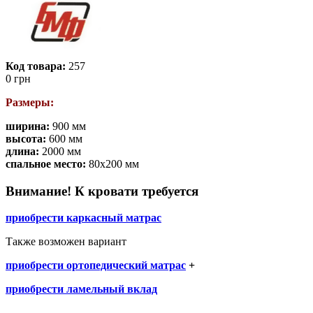
Код товара:
257
0
грн
Размеры:
ширина:
900 мм
высота:
600 мм
длина:
2000 мм
спальное место:
80х200 мм
Внимание!
К кровати требуется
приобрести
каркасный матрас
Также возможен вариант
приобрести
ортопедический матрас
+
приобрести
ламельный вклад