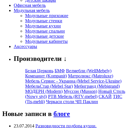
Детские шкафы
Офисная мебель
Модульная мебель
Модульные прихожие
Модульные стенки
Модульные кухни
Модульные спальни
Модульные детские
Модульные кабинеты
Аксессуары
Производители ↓
Белая Церковь
БМФ
Велмебли (WellMebely)
Компанит (Kompanit)
Матролюкс (Matroluxe)
Мебель Сервис - Украина (Mebel Service-Ukraine)
МебельСтар (Mebel Star)
Мебигранд (Mebigrand)
МОДЕРН (Modern)
Муссон (Musson)
Новый Стиль
(Nowy styl)
РТВ Мебель (RTV-mebel)
СКАЙ
ТИС
(Tis-mebli)
Черкаси столи ЧП Паклин
Новые записи в
блоге
23.07.2014
Разновидности подбора кухни.