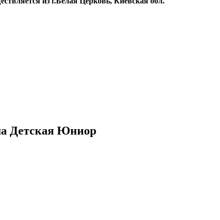
ествляется из г.Белая Церковь, Киевская обл.
ма Детская Юниор