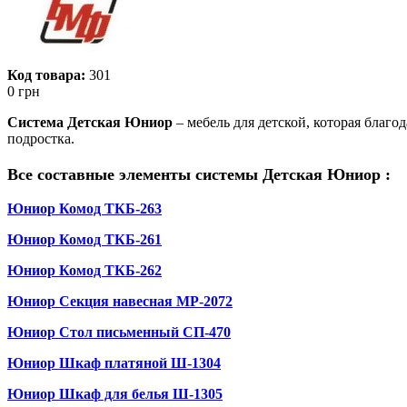
Код товара:
301
0
грн
Система Детская Юниор
– мебель для детской, которая благ
подростка.
Все составные элементы системы Детская
Юниор
:
Юниор Комод ТКБ-263
Юниор Комод ТКБ-261
Юниор Комод ТКБ-262
Юниор Секция навесная МР-2072
Юниор Стол письменный СП-470
Юниор Шкаф платяной Ш-1304
Юниор Шкаф для белья Ш-1305